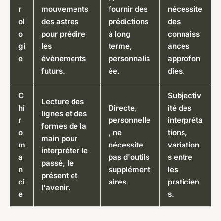
r
mouvements
fournir des
nécessite
ol
des astres
prédictions
des
o
pour prédire
à long
connaiss
gi
les
terme,
ances
e
évènements
personnalis
approfon
futurs.
ée.
dies.
C
Subjectiv
Lecture des
hi
Directe,
ité des
lignes et des
r
personnelle
interpréta
formes de la
o
, ne
tions,
main pour
m
nécessite
variation
interpréter le
a
pas d'outils
s entre
passé, le
n
supplément
les
présent et
ci
aires.
praticien
l'avenir.
e
s.