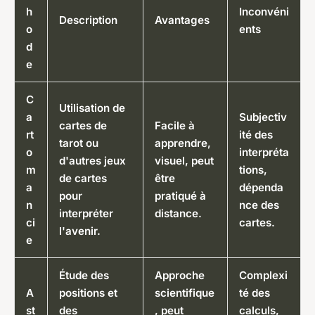
h
Inconvéni
Description
Avantages
o
ents
d
e
C
Utilisation de
a
Subjectiv
cartes de
Facile à
rt
ité des
tarot ou
apprendre,
o
interpréta
d'autres jeux
visuel, peut
m
tions,
de cartes
être
a
dépenda
pour
pratiqué à
n
nce des
interpréter
distance.
ci
cartes.
l'avenir.
e
Étude des
Approche
Complexi
A
positions et
scientifique
té des
st
des
, peut
calculs,