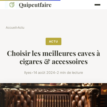
Quipeutfaire
Accueil
›
Actu
ACTU
Choisir les meilleures caves à
cigares & accessoires
Ilyes
•
14 août 2024
•
2 min de lecture