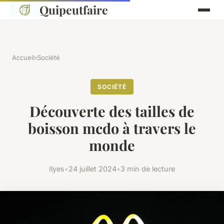
Quipeutfaire
Accueil
›
Société
SOCIÉTÉ
Découverte des tailles de
boisson mcdo à travers le
monde
Ilyes
•
24 juillet 2024
•
3 min de lecture